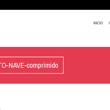
INICIO
-NAVE-comprimido
o